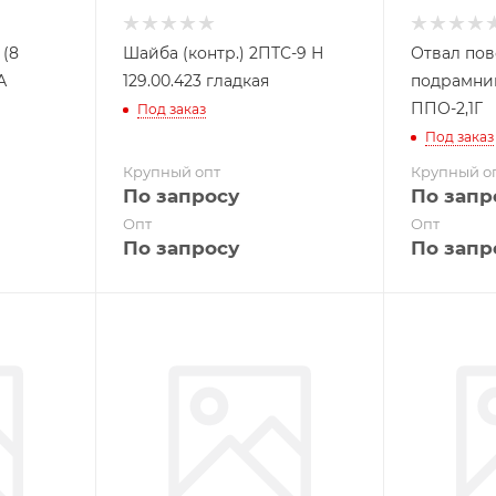
 (8
Шайба (контр.) 2ПТС-9 Н
Отвал пов
А
129.00.423 гладкая
подрамни
ППО-2,1Г
Под заказ
Под заказ
Крупный опт
Крупный о
По запросу
По запр
Опт
Опт
По запросу
По запр