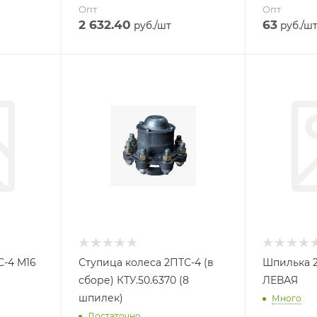
Опт
Опт
2 632.40
63
руб.
/шт
руб.
/ш
С-4 М16
Ступица колеса 2ПТС-4 (в
Шпилька 2П
сборе) КТУ.50.6370 (8
ЛЕВАЯ
шпилек)
Много
Достаточно