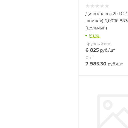
Диск колеса 2ПТС-4
шпилек) 6,00*16 887
(цельный)
Мало
Крупный опт
6 825
руб.
/шт
Опт
7 985.30
руб.
/шт