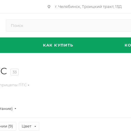
г. Челябинск, Троицкий тракт, 13Д
КАК КУПИТЬ
К
ТС
33
 прицепы ПТС
тание)
чии (
9
)
Цвет