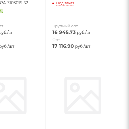
87А-3103015-52
Под заказ
но
пт
Крупный опт
16 945.73
уб.
/шт
руб.
/шт
Опт
17 116.90
руб.
/шт
руб.
/шт