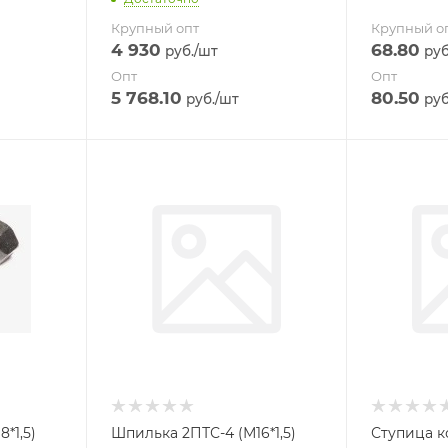
Крупный опт
Крупный о
4 930
68.80
руб.
/шт
руб
Опт
Опт
5 768.10
80.50
руб.
/шт
руб
*1,5)
Шпилька 2ПТС-4 (М16*1,5)
Ступица к