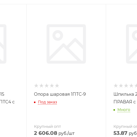
15
Опора шаровая 1ПТС-9
Шпилька 2П
ПТС4 с
ПРАВАЯ с
Под заказ
Много
Крупный опт
Крупный о
2 606.08
53.87
руб.
/шт
руб