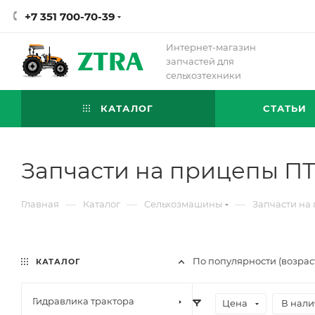
+7 351 700-70-39
Интернет-магазин
запчастей для
сельхозтехники
КАТАЛОГ
СТАТЬИ
Запчасти на прицепы П
—
—
—
Главная
Каталог
Сельхозмашины
Запчасти на
По популярности (возрас
КАТАЛОГ
Гидравлика трактора
Цена
В нали