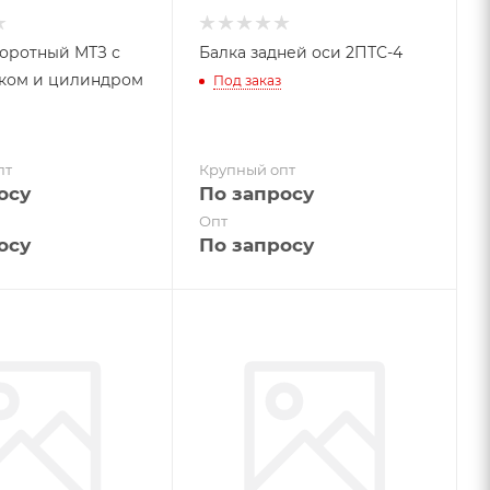
оротный МТЗ с
Балка задней оси 2ПТС-4
ком и цилиндром
Под заказ
пт
Крупный опт
осу
По запросу
Опт
осу
По запросу