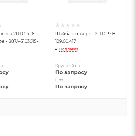
олеса 2ПТС-4 (6
Шайба с отверст. 2ПТС-9 Н
ре - 887А-3103015-
129.00.417
Под заказ
пт
Крупный опт
осу
По запросу
Опт
осу
По запросу