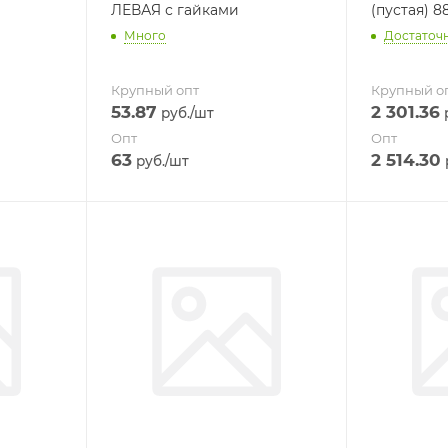
ЛЕВАЯ с гайками
(пустая) 8
Много
Достаточ
Крупный опт
Крупный о
53.87
2 301.36
руб.
/шт
р
Опт
Опт
63
2 514.30
руб.
/шт