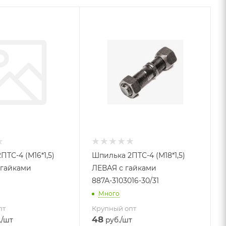
ТС-4 (М16*1,5)
Шпилька 2ПТС-4 (М18*1,5)
 гайками
ЛЕВАЯ с гайками
887А-3103016-30/31
Много
пт
Крупный опт
48
.
/шт
руб.
/шт