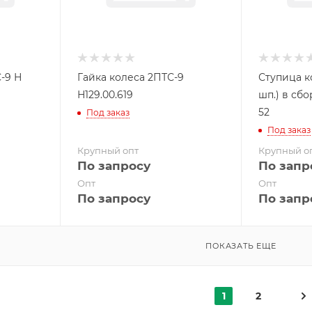
-9 Н
Гайка колеса 2ПТС-9
Ступица к
Н129.00.619
шп.) в сбо
52
Под заказ
Под заказ
Крупный опт
Крупный о
По запросу
По запр
Опт
Опт
По запросу
По запр
ПОКАЗАТЬ ЕЩЕ
1
2