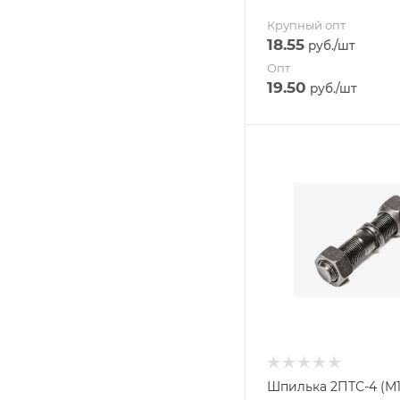
Крупный опт
18.55
руб.
/шт
Опт
19.50
руб.
/шт
Шпилька 2ПТС-4 (М18