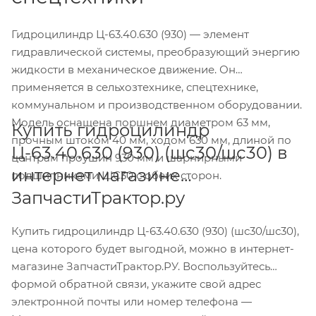
Гидроцилиндр Ц-63.40.630 (930) — элемент
гидравлической системы, преобразующий энергию
жидкости в механическое движение. Он
применяется в сельхозтехнике, спецтехнике,
коммунальном и производственном оборудовании.
Модель оснащена поршнем диаметром 63 мм,
Купить гидроцилиндр
прочным штоком 40 мм, ходом 630 мм, длиной по
Ц-63.40.630 (930) (шс30/шс30) в
центрам проушин 930 мм и шарнирными
интернет магазине
подшипниками ШС30 с обеих сторон.
ЗапчастиТрактор.ру
Купить гидроцилиндр Ц-63.40.630 (930) (шс30/шс30),
цена которого будет выгодной, можно в интернет-
магазине ЗапчастиТрактор.РУ. Воспользуйтесь
формой обратной связи, укажите свой адрес
электронной почты или номер телефона —