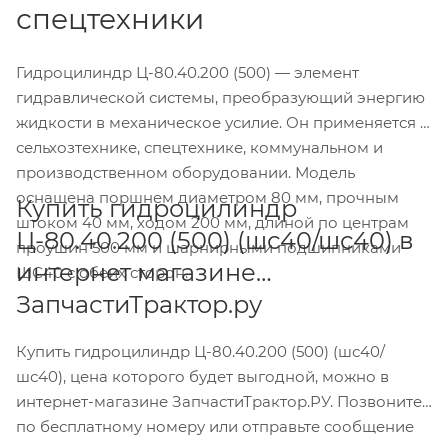
спецтехники
Гидроцилиндр Ц-80.40.200 (500) — элемент
гидравлической системы, преобразующий энергию
жидкости в механическое усилие. Он применяется в
сельхозтехнике, спецтехнике, коммунальном и
производственном оборудовании. Модель
оснащена поршнем диаметром 80 мм, прочным
Купить гидроцилиндр
штоком 40 мм, ходом 200 мм, длиной по центрам
Ц-80.40.200 (500) (шс40/шс40) в
проушин 500 мм и шарнирными подшипниками
интернет магазине
ШС40 с обеих сторон.
ЗапчастиТрактор.ру
Купить гидроцилиндр Ц-80.40.200 (500) (шс40/
шс40), цена которого будет выгодной, можно в
интернет-магазине ЗапчастиТрактор.РУ. Позвоните
по бесплатному номеру или отправьте сообщение