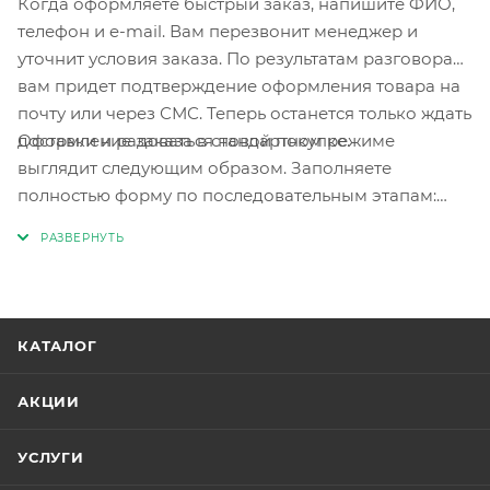
Когда оформляете быстрый заказ, напишите ФИО,
телефон и e-mail. Вам перезвонит менеджер и
уточнит условия заказа. По результатам разговора
вам придет подтверждение оформления товара на
почту или через СМС. Теперь останется только ждать
Оформление заказа в стандартном режиме
доставки и радоваться новой покупке.
выглядит следующим образом. Заполняете
полностью форму по последовательным этапам:
адрес, способ доставки, оплаты, данные о себе.
Советуем в комментарии к заказу написать
информацию, которая поможет курьеру вас найти.
Нажмите кнопку «Оформить заказ».
КАТАЛОГ
АКЦИИ
УСЛУГИ