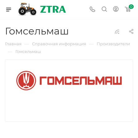
0
Гомсельмаш
—
—
Главная
Справочная информация
Производители
—
Гомсельмаш