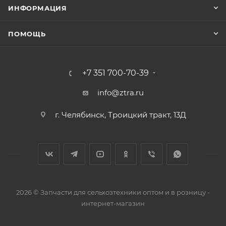
ИНФОРМАЦИЯ
сельскохозяйственной, коммунальной и
спецтехники, доступны розничные и оптовые
ПОМОЩЬ
поставки с доставкой в любой регион России.
+7 351 700-70-39
info@ztra.ru
г. Челябинск, Троицкий тракт, 13Д
2026 © Запчасти для сельхозтехники оптом и в розницу -
интернет-магазин