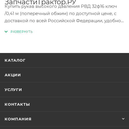
ЗапчастиТрактор.РУ
Купить рукав высокого давления РВД 32ф16 ключ
/0,41 м (поперечный обжим) по доступной цене, с
доставкой по всей Российской Федерации, удобно
в интернет-магазине запасных частей для
спецтехники ЗапчастиТрактор.РУ. Чтобы купить
рукав высокого давления РВД 32ф16 ключ /0,41 м
(поперечный обжим), перейдите в каталог
запчастей, выберите нужную запчасть, нажмите
КАТАЛОГ
«Купить» и оплатите заказ онлайн; воспользуйтесь
формой обратной связи, укажите свой адрес
АКЦИИ
электронной почты или номер телефона, и
специалисты отдела продаж оперативно свяжутся с
УСЛУГИ
вами; перейдите в раздел «контакты» и отправьте
сообщение на электронную почту или позвоните по
КОНТАКТЫ
бесплатному номеру. Интернет-магазин
ЗапчастиТрактор.РУ предлагает ассортимент
КОМПАНИЯ
запасных частей гидравлических систем для
тракторов, комбайнов и другой