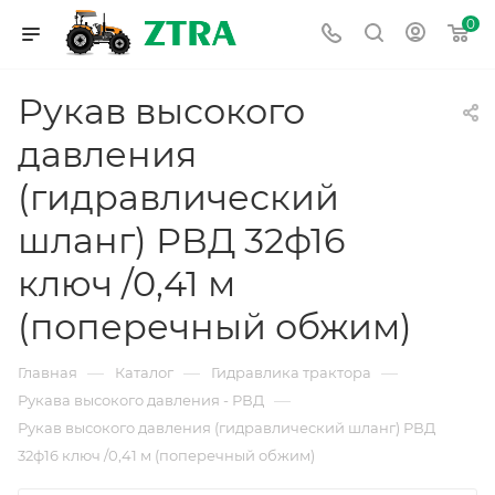
0
Рукав высокого
давления
(гидравлический
шланг) РВД 32ф16
ключ /0,41 м
(поперечный обжим)
—
—
—
Главная
Каталог
Гидравлика трактора
—
Рукава высокого давления - РВД
Рукав высокого давления (гидравлический шланг) РВД
32ф16 ключ /0,41 м (поперечный обжим)