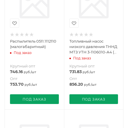
Распылитель 0511.1112110
Топливный насос
(малогабаритный)
низкого давления ТННД
МТЗ УТН 3-1106010-А4 (с
Под заказ
болтами)
Под заказ
Крупный опт
Крупный опт
746.16
731.83
руб.
/шт
руб.
/шт
Опт
Опт
753.70
856.20
руб.
/шт
руб.
/шт
ПОД ЗАКАЗ
ПОД ЗАКАЗ