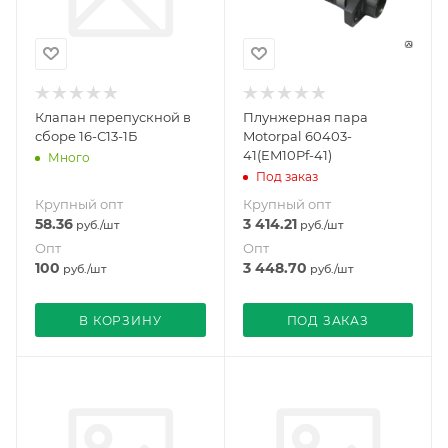
Клапан перепускной в
Плунжерная пара
сборе 16-С13-1Б
Motorpal 60403-
41(EM10Pf-41)
Много
Под заказ
Крупный опт
Крупный опт
58.36
3 414.21
руб.
/шт
руб.
/шт
Опт
Опт
100
3 448.70
руб.
/шт
руб.
/шт
В КОРЗИНУ
ПОД ЗАКАЗ