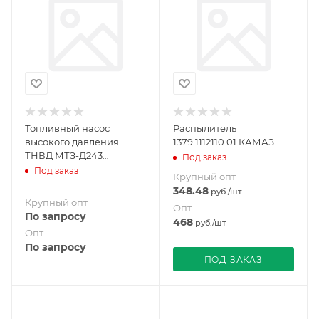
Топливный насос
Распылитель
высокого давления
1379.1112110.01 КАМАЗ
ТНВД МТЗ-Д243
Под заказ
т.4УТНМ-1111005-20
Под заказ
Крупный опт
восстановленный
348.48
руб.
/шт
Крупный опт
Опт
По запросу
468
руб.
/шт
Опт
По запросу
ПОД ЗАКАЗ