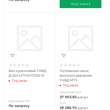
ПОД ЗАКАЗ
Вал кулачковый ТНВД
Топливный насос
Д-243 4УТН3.1111152-10
высокого давления
ТНВД МТЗ
Под заказ
Д-243(Ногинск)
Под заказ
т.4УТНИ-1111007-420
Крупный опт
37 903.83
руб.
/шт
Крупный опт
Опт
По запросу
38 286.70
руб.
/шт