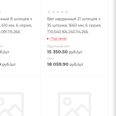
нный 8 шлицев x
Вал карданный 21 шлицев x
 610 мм, 6 серия,
35 шпонка, 1660 мм, 6 серия,
.091.115.266
Т10.040.166.240.114.266
Под заказ
пт
Крупный опт
15 350.50
б.
/шт
руб.
/шт
Опт
0
18 059.90
руб.
/шт
руб.
/шт