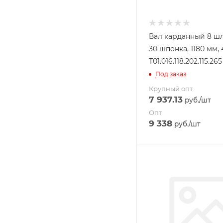
Вал карданный 8 ш
30 шпонка, 1180 мм, 
Т01.016.118.202.115.265
Под заказ
Крупный опт
7 937.13
руб.
/шт
Опт
9 338
руб.
/шт