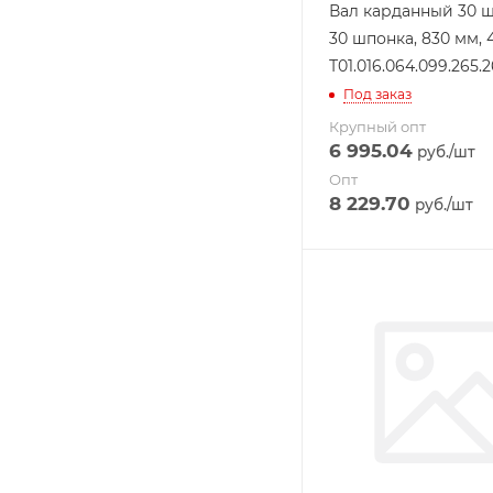
Вал карданный 30 ш
30 шпонка, 830 мм, 
Т01.016.064.099.265.
Под заказ
Крупный опт
6 995.04
руб.
/шт
Опт
8 229.70
руб.
/шт