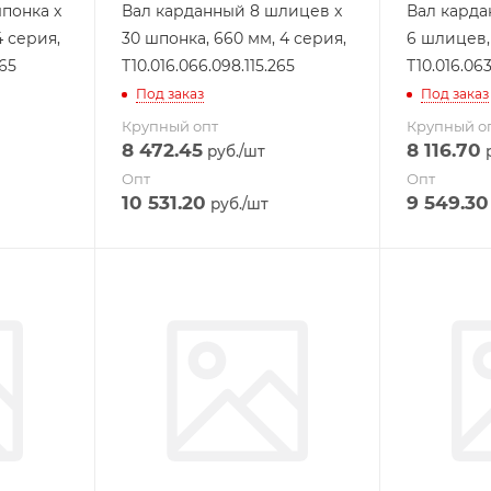
понка x
Вал карданный 8 шлицев x
Вал карда
4 серия,
30 шпонка, 660 мм, 4 серия,
6 шлицев, 
265
Т10.016.066.098.115.265
Т10.016.063
Под заказ
Под заказ
Крупный опт
Крупный о
8 472.45
8 116.70
руб.
/шт
р
Опт
Опт
10 531.20
9 549.30
руб.
/шт