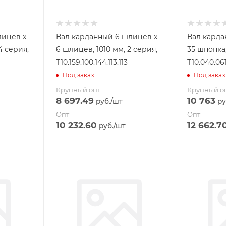
лицев x
Вал карданный 6 шлицев x
Вал карда
4 серия,
6 шлицев, 1010 мм, 2 серия,
35 шпонка,
Т10.159.100.144.113.113
Т10.040.061
Под заказ
Под заказ
Крупный опт
Крупный о
8 697.49
10 763
руб.
/шт
ру
Опт
Опт
10 232.60
12 662.7
руб.
/шт