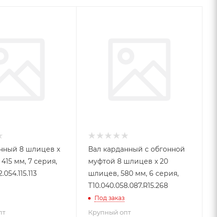
нный 8 шлицев x
Вал карданный с обгонной
415 мм, 7 серия,
муфтой 8 шлицев x 20
.054.115.113
шлицев, 580 мм, 6 серия,
Т10.040.058.087.R15.268
Под заказ
пт
Крупный опт