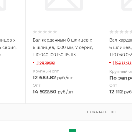
лицев x
Вал карданный 8 шлицев x
Вал карда
6 серия,
6 шлицев, 1000 мм, 7 серия,
6 шлицев, 
5
Т10.040.100.150.115.113
Т10.040.055
Под заказ
Под заказ
Крупный опт
Крупный о
12 683.82
По запр
руб.
/шт
Опт
Опт
14 922.50
12 112
руб.
/шт
руб
ПОКАЗАТЬ ЕЩЕ