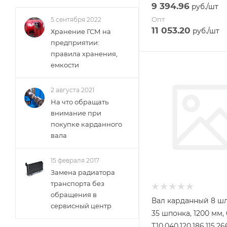
9 394.96
руб.
/шт
Опт
5 сентября 2022
11 053.20
руб.
/шт
Хранение ГСМ на
предприятии:
правила хранения,
емкости
2 августа 2021
На что обращать
внимание при
покупке карданного
вала
15 февраля 2017
Замена радиатора
транспорта без
обращения в
Вал карданный 8 ш
сервисный центр
35 шпонка, 1200 мм, 
Т10.040.120.186.115.26