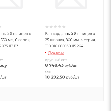
нный 6 шлицев x
Вал карданный 8 шлицев x
550 мм, 6 серия,
25 шпонка, 800 мм, 4 серия,
.075.113.113
Т10.016.080.130.115.264
Под заказ
Крупный опт
пт
8 748.43
осу
руб.
/шт
Опт
10 292.50
.
/шт
руб.
/шт