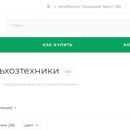
г. Челябинск, Троицкий тракт, 13Д
КАК КУПИТЬ
К
ьхозтехники
882
—
Карданные валы для сельхозтехники
тание)
чии (
28
)
Цвет