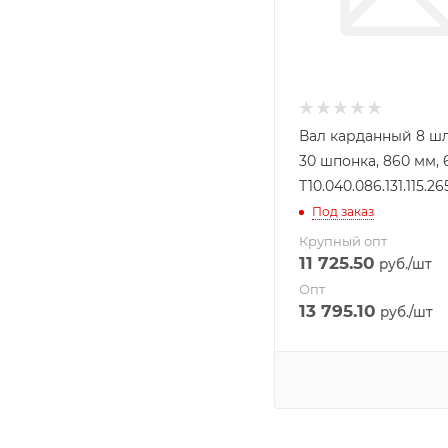
Вал карданный 8 ш
30 шпонка, 860 мм, 
Т10.040.086.131.115.26
Под заказ
Крупный опт
11 725.50
руб.
/шт
Опт
13 795.10
руб.
/шт