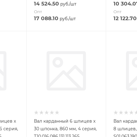
14 524.50
10 304.0
руб.
/шт
Опт
Опт
17 088.10
12 122.70
руб.
/шт
лицев x
Вал карданный 6 шлицев x
Вал карда
6 серия,
30 шпонка, 860 мм, 4 серия,
8 шлицев, 
6
Т10.016.086.131.113.265
S01.063.190.