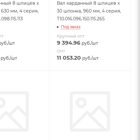
нный 8 шлицев x
Вал карданный 8 шлицев x
630 мм, 4 серия,
30 шпонка, 960 мм, 4 серия,
.098.115.113
Т10.016.096.150.115.265
Под заказ
пт
Крупный опт
9 394.96
уб.
/шт
руб.
/шт
Опт
11 053.20
руб.
/шт
руб.
/шт