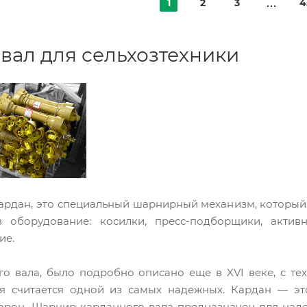
1
2
3
4
вал для сельхозтехники
ардан, это специальный шарнирный механизм, который
з оборудование: косилки, пресс-подборщики, акти
ие.
го вала, было подробно описано еще в XVI веке, с т
я считается одной из самых надежных. Кардан — это
торон. Шарнир карданного вала предназначен для на