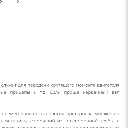
5
 служит для передачи крутящего момента двигателя
вные прицепы и т.д. Если проще карданный вал
ех времен данная технология претерпела множество
 механизм, состоящий из толстостенной трубы, с
дежного и подвижного соединения под переменным