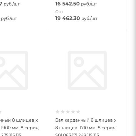
7
16 542.50
руб.
/шт
руб.
/шт
Опт
19 462.30
руб.
/шт
руб.
/шт
нный 8 шлицев x
Вал карданный 8 шлицев x
1900 мм, 8 серия,
8 шлицев, 1710 мм, 8 серия,
275.115.115
S01.063.171.248.115.115