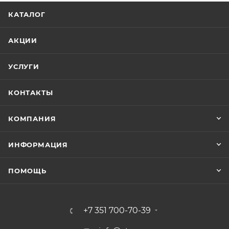
и специалисты отдела продаж оперативно свяжутся
КАТАЛОГ
с вами; перейдите в раздел «контакты» и отправьте
сообщение на электронную почту или позвоните по
АКЦИИ
бесплатному номеру; перейдите в каталог
запчастей, выберите нужную запчасть, нажмите
УСЛУГИ
«Купить» и оплатите заказ онлайн. Интернет-
магазин ЗапчастиТрактор.РУ предлагает
КОНТАКТЫ
ассортимент запасных частей двигателя для
тракторов МТЗ, ЮМЗ, Т-150, Т-40, Т-25 и других
КОМПАНИЯ
моделей, доступны розничные и оптовые поставки с
доставкой в любой регион России.
ИНФОРМАЦИЯ
ПОМОЩЬ
+7 351 700-70-39