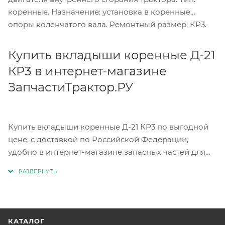
коренные. Назначение: установка в коренные
опоры коленчатого вала. Ремонтный размер: КР3.
Купить вкладыши коренные Д-21
КР3 в интернет-магазине
ЗапчастиТрактор.РУ
Купить вкладыши коренные Д-21 КР3 по выгодной
цене, с доставкой по Российской Федерации,
удобно в интернет-магазине запасных частей для
трактора ЗапчастиТрактор.РУ. Чтобы купить
вкладыши коренные Д-21 КР3, перейдите в раздел
«контакты» и отправьте сообщение на электронную
почту или позвоните по бесплатному номеру;
перейдите в каталог запчастей, выберите нужную
КАТАЛОГ