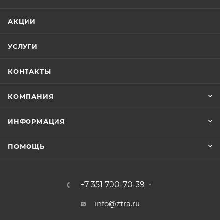
запчасть, нажмите «Купить» и оплатите заказ
онлайн; воспользуйтесь формой обратной связи,
АКЦИИ
укажите свой адрес электронной почты или номер
телефона, и специалисты отдела продаж
УСЛУГИ
оперативно свяжутся с вами. Интернет-магазин
ЗапчастиТрактор.РУ предлагает ассортимент
КОНТАКТЫ
запасных частей двигателя для тракторов МТЗ,
ЮМЗ, Т-150, Т-40, Т-25 и других моделей, доступны
КОМПАНИЯ
розничные и оптовые поставки с доставкой в любой
регион России.
ИНФОРМАЦИЯ
ПОМОЩЬ
+7 351 700-70-39
info@ztra.ru