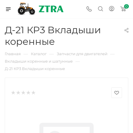
0
Д-21 КР3 Вкладыши
коренные
—
—
—
Главная
Каталог
Запчасти для двигателей
—
Вкладыши коренные и шатунные
Д-21 КР3 Вкладыши коренные