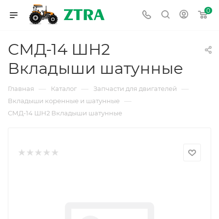
0
СМД-14 ШН2
Вкладыши шатунные
—
—
—
Главная
Каталог
Запчасти для двигателей
—
Вкладыши коренные и шатунные
СМД-14 ШН2 Вкладыши шатунные