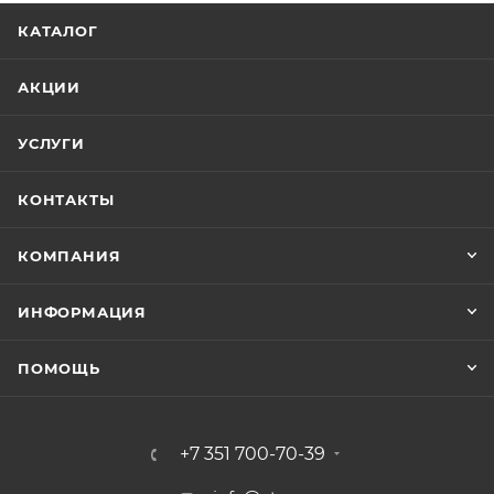
формой обратной связи, укажите свой адрес
КАТАЛОГ
электронной почты или номер телефона, и
специалисты отдела продаж оперативно свяжутся с
АКЦИИ
вами; перейдите в раздел «контакты» и отправьте
сообщение на электронную почту или позвоните по
УСЛУГИ
бесплатному номеру. Интернет-магазин
ЗапчастиТрактор.РУ предлагает ассортимент
КОНТАКТЫ
запасных частей двигателя для тракторов МТЗ,
ЮМЗ, Т-150, Т-40, Т-25 и других моделей, доступны
КОМПАНИЯ
розничные и оптовые поставки с доставкой в любой
регион России.
ИНФОРМАЦИЯ
ПОМОЩЬ
+7 351 700-70-39