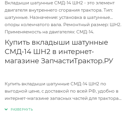
Вкладыши шатунные СМД-14 ШН2 - это элемент
двигателя внутреннего сгорания трактора. Тип:
шатунные. Назначение: установка в шатунные
опоры коленчатого вала. Ремонтный размер: ШН2.
Применяемость на двигателях: СМД-14.
Купить вкладыши шатунные
СМД-14 ШН2 в интернет-
магазине ЗапчастиТрактор.РУ
Купить вкладыши шатунные СМД-14 ШН2 по
выгодной цене, с доставкой по всей РФ, удобно в
интернет-магазине запасных частей для трактора
ЗапчастиТрактор.РУ. Чтобы купить вкладыши
шатунные СМД-14 ШН2, перейдите в каталог
запчастей, выберите нужную запчасть, нажмите
«Купить» и оплатите заказ онлайн; воспользуйтесь