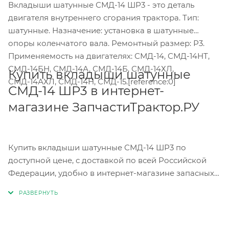
Вкладыши шатунные СМД-14 ШР3 - это деталь
двигателя внутреннего сгорания трактора. Тип:
шатунные. Назначение: установка в шатунные
опоры коленчатого вала. Ремонтный размер: Р3.
Применяемость на двигателях: СМД-14, СМД-14НТ,
СМД-14БН, СМД-14А, СМД-14Б, СМД-14ХЛ,
Купить вкладыши шатунные
СМД-14АХЛ, СМД-14Н, СМД-15.[reference:0]
СМД-14 ШР3 в интернет-
магазине ЗапчастиТрактор.РУ
Купить вкладыши шатунные СМД-14 ШР3 по
доступной цене, с доставкой по всей Российской
Федерации, удобно в интернет-магазине запасных
частей для трактора ЗапчастиТрактор.РУ. Чтобы
купить вкладыши шатунные СМД-14 ШР3, перейдите
в каталог запчастей, выберите нужную запчасть,
нажмите «Купить» и оплатите заказ онлайн;