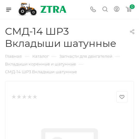
0
СМД-14 ШР3
Вкладыши шатунные
—
—
—
Главная
Каталог
Запчасти для двигателей
—
Вкладыши коренные и шатунные
СМД-14 ШР3 Вкладыши шатунные