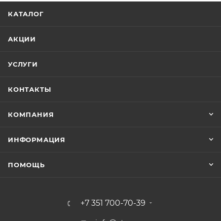
перейдите в раздел «контакты» и отправьте
КАТАЛОГ
сообщение на электронную почту или позвоните по
бесплатному номеру; воспользуйтесь формой
АКЦИИ
обратной связи, укажите свой адрес электронной
почты или номер телефона, и специалисты отдела
УСЛУГИ
продаж оперативно свяжутся с вами. Интернет-
магазин ЗапчастиТрактор.РУ предлагает
КОНТАКТЫ
ассортимент запасных частей двигателя для
тракторов МТЗ, ЮМЗ, Т-150, Т-40, Т-25 и других
КОМПАНИЯ
моделей, доступны розничные и оптовые поставки с
доставкой в любой регион России.
ИНФОРМАЦИЯ
ПОМОЩЬ
+7 351 700-70-39