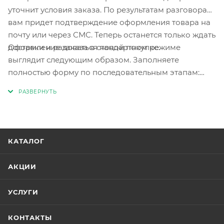
уточнит условия заказа. По результатам разговора
вам придет подтверждение оформления товара на
почту или через СМС. Теперь останется только ждать
Оформление заказа в стандартном режиме
доставки и радоваться новой покупке.
выглядит следующим образом. Заполняете
полностью форму по последовательным этапам:
адрес, способ доставки, оплаты, данные о себе.
Советуем в комментарии к заказу написать
информацию, которая поможет курьеру вас найти.
Нажмите кнопку «Оформить заказ».
КАТАЛОГ
АКЦИИ
УСЛУГИ
КОНТАКТЫ