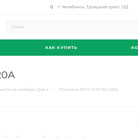
г. Челябинск, Троицкий тракт, 13Д
КАК КУПИТЬ
К
20А
—
части на комбайн Дон
Пластина РСМ-10.01.50.420А