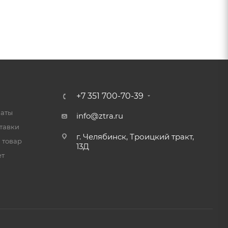
+7 351 700-70-39
латы
info@ztra.ru
тавки
г. Челябинск, Троицкий тракт,
 товар
13Д
ет