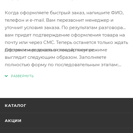
Когда оформляете быстрый заказ, напишите ФИО,
телефон и e-mail. Вам перезвонит менеджер и
уточнит условия заказа. По результатам разговора
вам придет подтверждение оформления товара на
почту или через СМС. Теперь останется только ждать
Оформление заказа в стандартном режиме
доставки и радоваться новой покупке.
выглядит следующим образом. Заполняете
полностью форму по последовательным этапам:
адрес, способ доставки, оплаты, данные о себе.
Советуем в комментарии к заказу написать
информацию, которая поможет курьеру вас найти.
Нажмите кнопку «Оформить заказ».
КАТАЛОГ
АКЦИИ