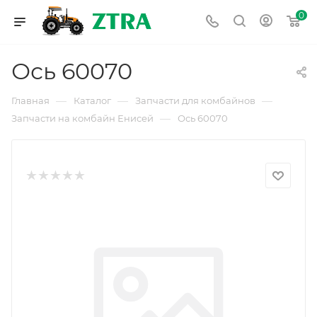
0
Ось 60070
—
—
—
Главная
Каталог
Запчасти для комбайнов
—
Запчасти на комбайн Енисей
Ось 60070