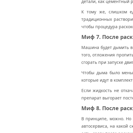
детали, как цементный р
К тому же, слишком ед
традиционных раствори
чтобы процедура раско
Миф 7. После рас
Машина будет дымить в 
того, отложения пропит
сгорать при запуске дв
Чтобы дыма было меньш
которые идут в комплек
Если жидкость не откач
препарат выгорает пост
Миф 8. После рас
В принципе, можно. Но о
автосервиса, на какой с