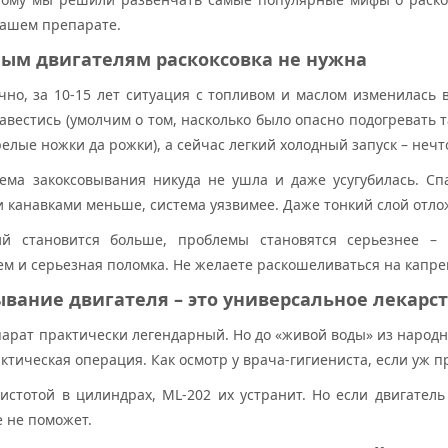
нашем препарате.
ым двигателям раскоксовка не нужна
чно, за 10-15 лет ситуация с топливом и маслом изменилась 
авестись (умолчим о том, насколько было опасно подогревать 
релые ножки да рожки), а сейчас легкий холодный запуск – неч
лема закоксовывания никуда не ушла и даже усугубилась. Сп
канавками меньше, система уязвимее. Даже тонкий слой отлож
й становится больше, проблемы становятся серьезнее – п
ем и серьезная поломка. Не желаете раскошеливаться на капрем
ывание двигателя – это универсальное лекарст
парат практически легендарный. Но до «живой воды» из народн
ктическая операция. Как осмотр у врача-гигиениста, если уж 
истотой в цилиндрах, ML-202 их устранит. Но если двигател
е не поможет.