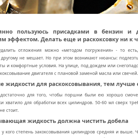
янно пользуюсь присадками в бензин и 
 эффектом. Делать еще и раскоксовку ни к 
удалить отложения можно «методом погружения» - то есть
 другому не мешает. Но при этом возникают нюансы: подлезть
ы и комфортные условия. На улице, под дождем или снегопадо
скоксовывание двигателя с плановой заменой масла или свечей
ше жидкости для раскоксовывания, тем лучш
достаточно для того, чтобы поршни были ею хорошо смоче
ки хватило для обработки всех цилиндров. 50-60 мл сверх тре
не стоит.
вывающая жидкость должна чистить добела
, у кого степень закоксовывания цилиндров средняя и выше. Ч