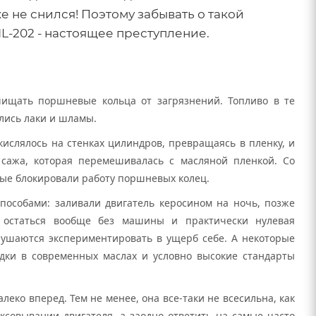
е не снился! Поэтому забывать о такой
L-202 - настоящее преступление.
чищать поршневые кольца от загрязнений. Топливо в те
ались лаки и шламы.
кислялось на стенках цилиндров, превращаясь в пленку, и
 сажа, которая перемешивалась с масляной пленкой. Со
рые блокировали работу поршневых колец.
пособами: заливали двигатель керосином на ночь, позже
к остаться вообще без машины и практически нулевая
гнушаются экспериментировать в ущерб себе. А некоторые
адки в современных маслах и условно высокие стандарты
еко вперед. Тем не менее, она все-таки не всесильна, как
совывании двигателя, а заодно ответить на самые часто