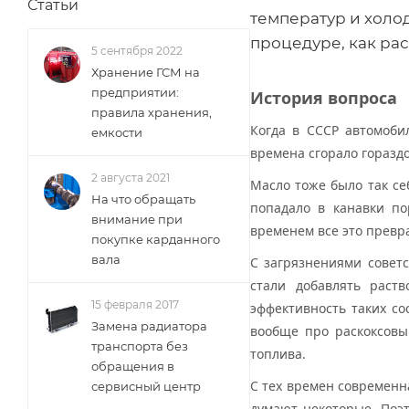
Статьи
температур и холод
процедуре, как ра
5 сентября 2022
Хранение ГСМ на
предприятии:
История вопроса
правила хранения,
Когда в СССР автомоби
емкости
времена сгорало горазд
2 августа 2021
Масло тоже было так се
На что обращать
попадало в канавки по
внимание при
временем все это превр
покупке карданного
вала
С загрязнениями совет
стали добавлять раст
15 февраля 2017
эффективность таких со
Замена радиатора
вообще про раскоксовы
транспорта без
топлива.
обращения в
С тех времен современна
сервисный центр
думают некоторые. Поэ