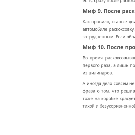
есть, сразу после раско
Миф 9. После рас
Как правило, старые дв
автомобиле раскоксовку,
затрудненным. Если обра
Миф 10. После пр
Во время раскоксовыва
первого раза, а лишь п
из цилиндров.
А иногда дело совсем н
фраза о том, что реши
тоже на коробке красуе
тихой и безукоризненно