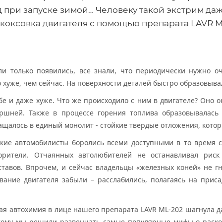
 при запуске зимой… Человеку такой экстрим даж
скоксовка двигателя с помощью препарата LAVR M
ли только появились, все знали, что периодически нужно о
о хуже, чем сейчас. На поверхности деталей быстро образовыв
бе и даже хуже. Что же происходило с ним в двигателе? Оно о
ршней. Также в процессе горения топлива образовывалась
ащалось в единый монолит - стойкие твердые отложения, кото
ские автомобилисты боролись всеми доступными в то время с
ворители. Отчаянных автолюбителей не останавливал рис
ставов. Впрочем, и сейчас владельцы «железных коней» не 
вание двигателя забыли – расслабились, полагаясь на прис
я автохимия в лице нашего препарата LAVR ML-202 шагнула дал
тому мы решили развенчать самые популярные мифы о раскок