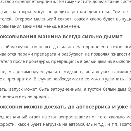
аствор скрепляет кирпичи. Поэтому чистить добела такие сист
кие растворы могут повредить детали двигателя. Тем не 
телей. Откроем маленький секрет: совсем скоро будет выпущ
ксовывания занимала меньше времени.
коксовывания машина всегда сильно дымит
любом случае, но не всегда сильно. На поршне есть технолог
ываются парами препарата и разбухают, не позволяя жидкост
игателя после процедуры, превращаясь в белый дым из выхлопн
е, мы рекомендуем удалять жидкость, оставшуюся в цилин
те с препаратом. В случае необходимости ее можно удлинить лю
ать, запуск может быть затрудненным, а густой белый дым б
епенно и ему не вредит.
коксовки можно доехать до автосервиса и уже
днозначный ответ на этот вопрос зависит от того, сколько мас
корости, какой будет нагрузка на автомобиль и т.д., и т.п. По