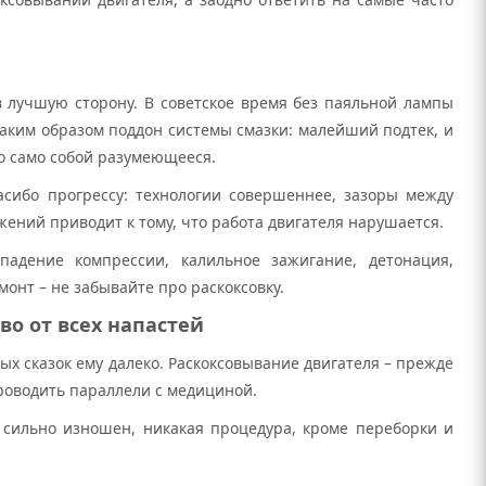
в лучшую сторону. В советское время без паяльной лампы
таким образом поддон системы смазки: малейший подтек, и
то само собой разумеющееся.
асибо прогрессу: технологии совершеннее, зазоры между
ений приводит к тому, что работа двигателя нарушается.
адение компрессии, калильное зажигание, детонация,
онт – не забывайте про раскоксовку.
во от всех напастей
ых сказок ему далеко. Раскоксовывание двигателя – прежде
проводить параллели с медициной.
ь сильно изношен, никакая процедура, кроме переборки и