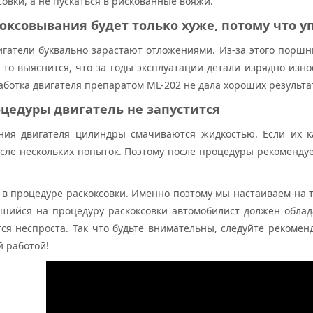
ксовки, а не пускаться в рискованные вояжи.
коксовывания будет только хуже, потому что 
игатели буквально зарастают отложениями. Из-за этого поршн
 то выяснится, что за годы эксплуатации детали изрядно изно
ботка двигателя препаратом ML-202 не дала хороших результат
оцедуры двигатель не запустится
ния двигателя цилиндры смачиваются жидкостью. Если их ка
осле нескольких попыток. Поэтому после процедуры рекоменду
е в процедуре раскоксовки. Именно поэтому мы настаиваем на 
вшийся на процедуру раскоксовки автомобилист должен обла
тся неспроста. Так что будьте внимательны, следуйте рекомен
й работой!