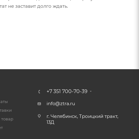
тат не заставит долго ждать.
+7 351 700-70-39
латы
info@ztra.ru
тавки
г. Челябинск, Троицкий тракт,
 товар
13Д
ет