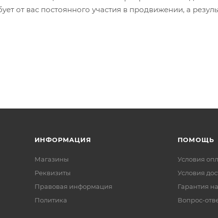
бует от вас постоянного участия в продвижении, а резуль
ИНФОРМАЦИЯ
ПОМОЩЬ
Магазины
Условия оп
Реквизиты
Условия дос
Правовая информация
Гарантия на
Политика
Вопрос-отв