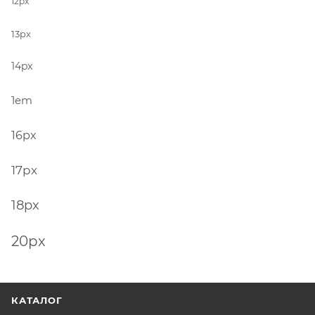
12px
13px
14px
1em
16px
17px
18px
20px
КАТАЛОГ