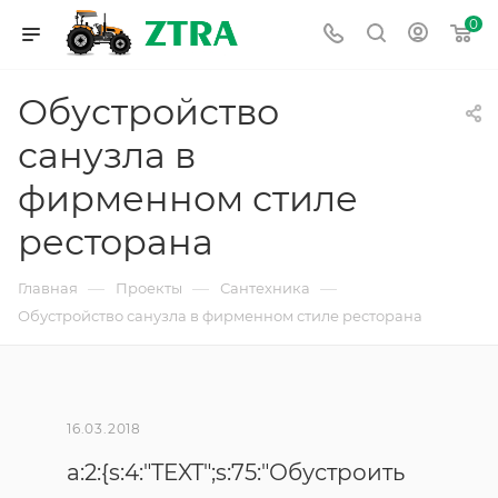
0
Обустройство
санузла в
фирменном стиле
ресторана
—
—
—
Главная
Проекты
Сантехника
Обустройство санузла в фирменном стиле ресторана
16.03.2018
a:2:{s:4:"TEXT";s:75:"Обустроить